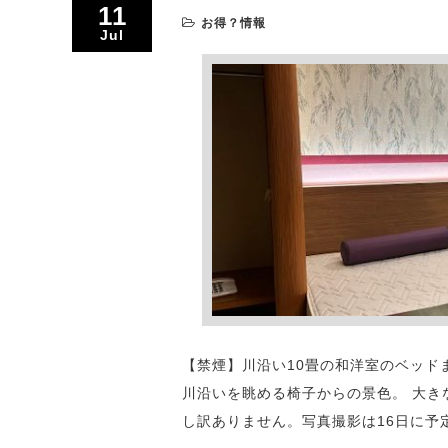
11
お得？情報
Jul
【禁煙】川沿い10畳の和洋室のベッド
川沿いを眺める椅子からの景色。 大
し訳ありません。写真撮影は16日に予