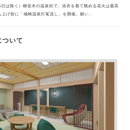
15日は除く）柳並木の温泉街で、浴衣を着て眺める花火は最高
打ち上げ前に「城崎温泉灯篭流し」を開催。願い…
について