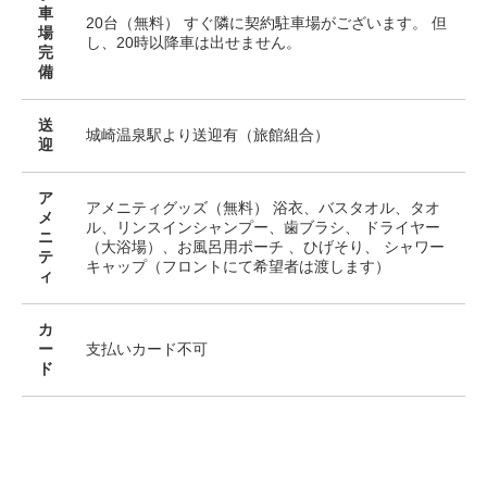
車
20台（無料） すぐ隣に契約駐車場がございます。 但
場
し、20時以降車は出せません。
完
備
送
城崎温泉駅より送迎有（旅館組合）
迎
ア
アメニティグッズ（無料） 浴衣、バスタオル、タオ
メ
ル、リンスインシャンプー、歯ブラシ、 ドライヤー
ニ
（大浴場）、お風呂用ポーチ 、ひげそり、 シャワー
テ
キャップ（フロントにて希望者は渡します）
ィ
カ
ー
支払いカード不可
ド