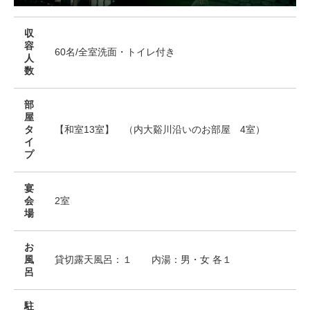
収
容
60名/全室洗面・トイレ付き
人
数
部
屋
タ
【和室13室】 （内大谿川沿いのお部屋 4室）
イ
プ
宴
会
2室
場
お
風
貸切露天風呂：１ 内湯：男・女 各１
呂
駐