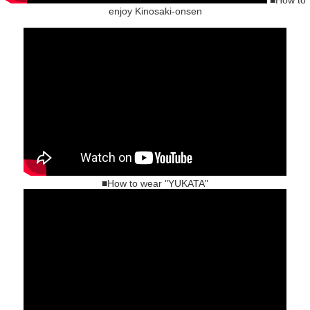
enjoy Kinosaki-onsen
■How to wear "YUKATA"