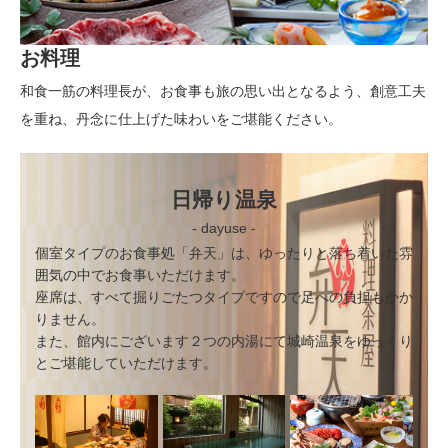
お料理
和食一筋の料理長が、お食事も旅の思い出となるよう、創意工夫
を重ね、丹念に仕上げた味わいをご堪能ください。
日帰り温泉
- dayuse -
個室タイプのお食事処「弁天」は、ゆったりと落ち着いた雰
囲気の中でお食事いただけます。
座席は、すべて掘りごたつタイプですので足への負担もかか
りません。
また、館内にございます２つの内湯にて城崎温泉をゆっくり
とご堪能していただけます。