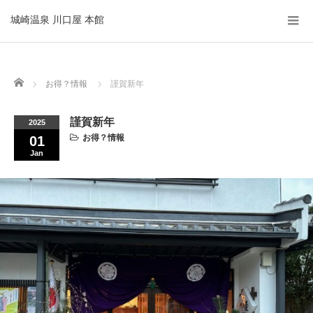
城崎温泉 川口屋 本館
Home
お得？情報
謹賀新年
謹賀新年
2025
お得？情報
01
Jan