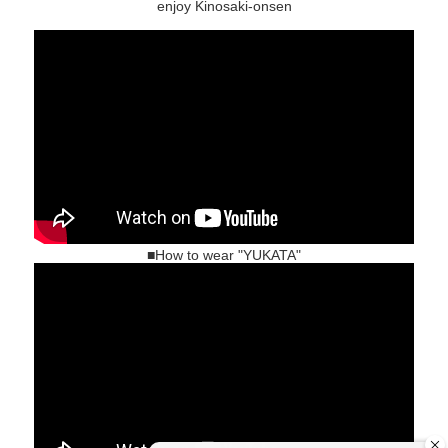
enjoy Kinosaki-onsen
■How to wear "YUKATA"