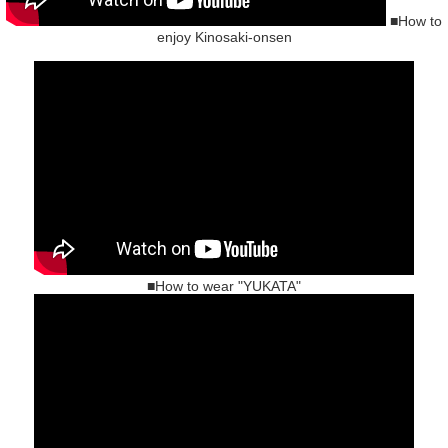
■How to
enjoy Kinosaki-onsen
■How to wear "YUKATA"