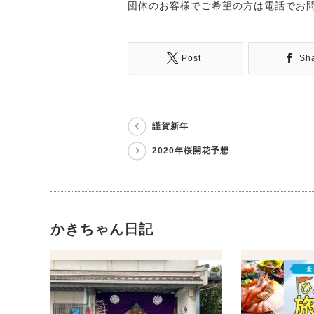
団体のお客様でご希望の方は電話でお
Post
Sh
謹賀新年
2020年桜開花予想
かきちゃん日記