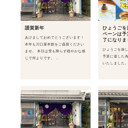
謹賀新年
ひょうごを
ペーンは予
あけましておめでとうございます！
了になりま
本年も川口屋本館をご贔屓ください
ひょうごを旅
ませ。 本日は雪も降らず穏やかな感
予算に達した
じで何よりです。 …
いたしました。